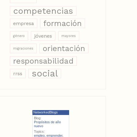
competencias
formación
empresa
jóvenes
género
mayores
orientación
migraciones
responsabilidad
social
rrss
NetworkedBlogs
Blog:
Propósitos de año
nuevo
Topics:
empleo
,
emprender
,