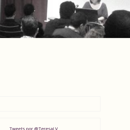
Tweets por @TeresaLV