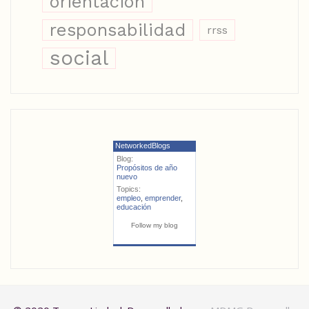
orientación
responsabilidad
rrss
social
NetworkedBlogs
Blog:
Propósitos de año
nuevo
Topics:
empleo
,
emprender
,
educación
Follow my blog